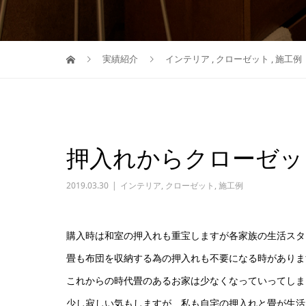
実績紹介
インテリア
,
クローゼット
,
施工例
押入れからクローゼッ
2019.03.30
インテリア
,
クローゼット
,
施工例
購入時は和室の押入れも重宝しますが各家族の生活スタ
畳も布団を収納する為の押入れも不要になる時がありま
これからの時代畳のあるお家は少なくなっていってしま
少し寂しい気もしますが、私も自宅の押入れと畳が生活