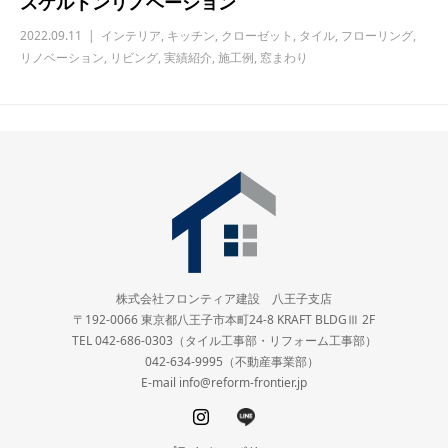
スケルトンリノベーション
2022.09.11
インテリア
,
キッチン
,
クローゼット
,
タイル
,
フローリング
,
リノベーション
,
リビング
,
実績紹介
,
施工例
,
窓まわり
株式会社フロンティア建設 八王子支店
〒192-0066 東京都八王子市本町24-8 KRAFT BLDGⅢ 2F
TEL 042-686-0303（タイル工事部・リフォーム工事部）
042-634-9995（不動産事業部）
E-mail info@reform-frontier.jp