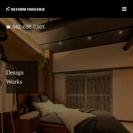
☎ 042-686-0303
Design
Works