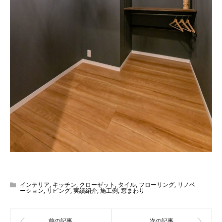
インテリア
,
キッチン
,
クローゼット
,
タイル
,
フローリング
,
リノベ
ーション
,
リビング
,
実績紹介
,
施工例
,
窓まわり