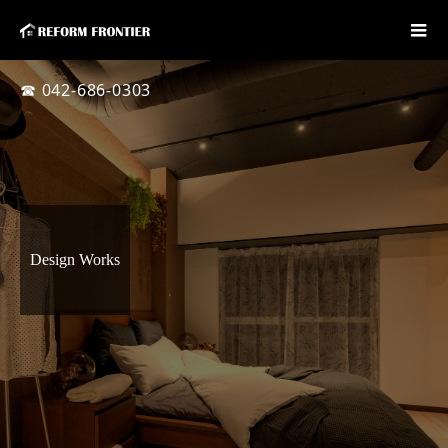
☎ 042-686-0303
Design Works