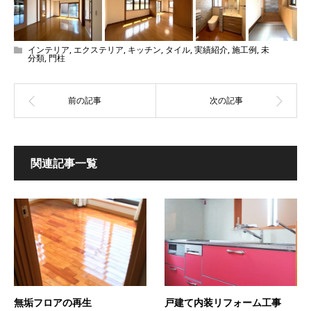
インテリア
,
エクステリア
,
キッチン
,
タイル
,
実績紹介
,
施工例
,
未
分類
,
門柱
関連記事一覧
無垢フロアの再生
戸建て内装リフォーム工事