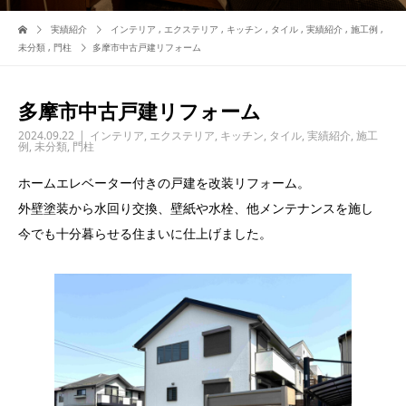
実績紹介
インテリア
,
エクステリア
,
キッチン
,
タイル
,
実績紹介
,
施工例
,
未分類
,
門柱
多摩市中古戸建リフォーム
多摩市中古戸建リフォーム
2024.09.22
インテリア
,
エクステリア
,
キッチン
,
タイル
,
実績紹介
,
施工
例
,
未分類
,
門柱
ホームエレベーター付きの戸建を改装リフォーム。
外壁塗装から水回り交換、壁紙や水栓、他メンテナンスを施し
今でも十分暮らせる住まいに仕上げました。