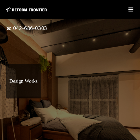
☎ 042-686-0303
Design Works