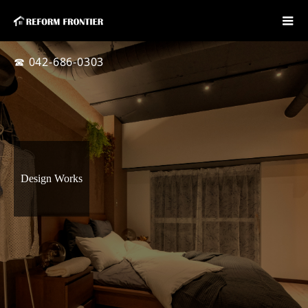
☎ 042-686-0303
Design Works