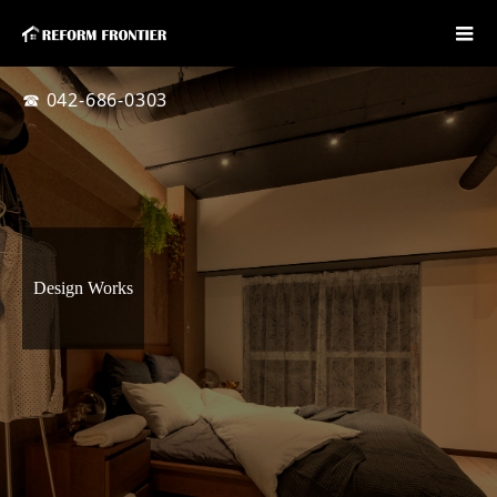
☎ 042-686-0303
Design Works