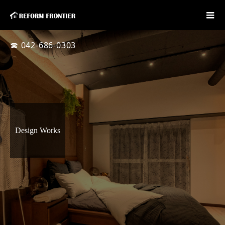
☎ 042-686-0303
Design Works