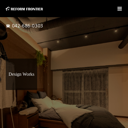
☎ 042-686-0303
Design Works