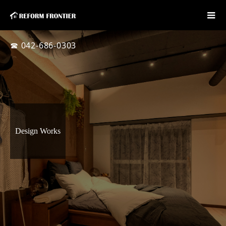
☎ 042-686-0303
Design Works