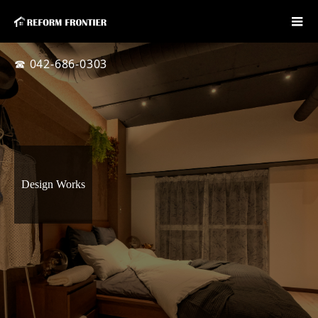
☎ 042-686-0303
Design Works