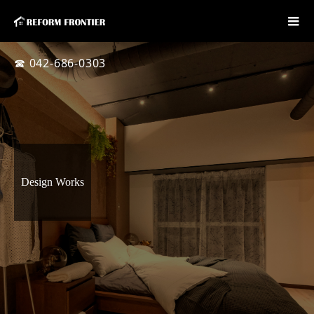
☎ 042-686-0303
Design Works