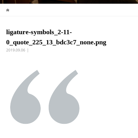
ligature-symbols_2-11-
0_quote_225_13_bdc3c7_none.png
2019.09.06