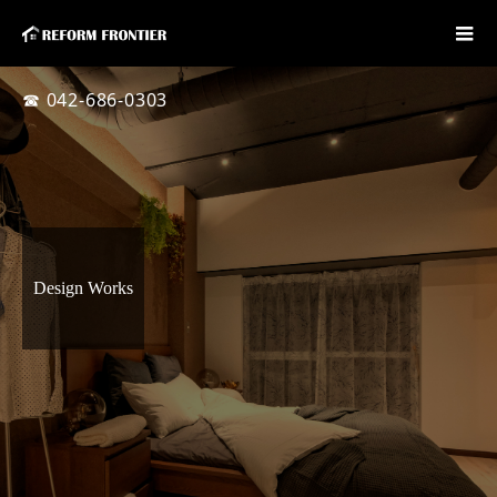
☎ 042-686-0303
Design Works