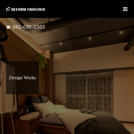
☎ 042-686-0303
Design Works