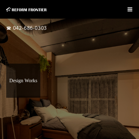
☎ 042-686-0303
Design Works