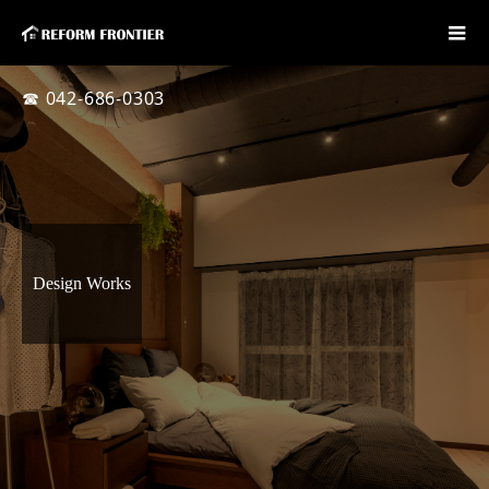
☎ 042-686-0303
Design Works