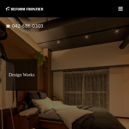
☎ 042-686-0303
Design Works