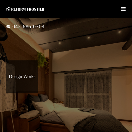
☎ 042-686-0303
Design Works