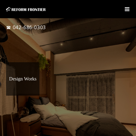
☎ 042-686-0303
Design Works