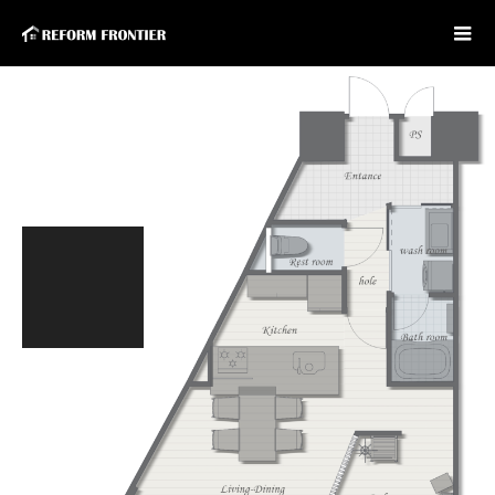
☎ 042-686-0303