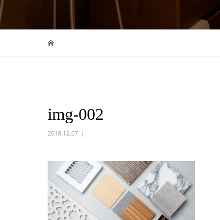
img-002
2018.12.07