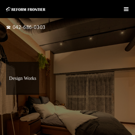
☎ 042-686-0303
Design Works