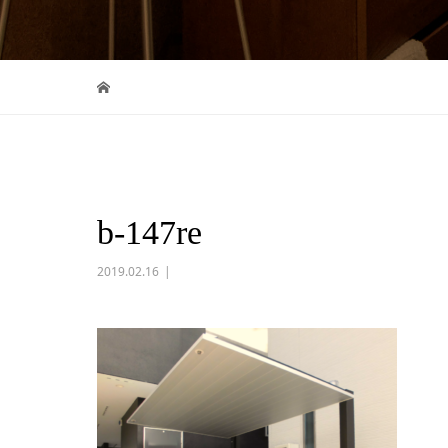
b-147re
2019.02.16