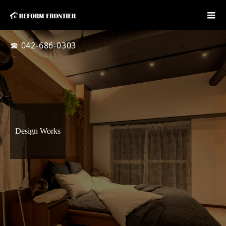
☎ 042-686-0303
Design Works