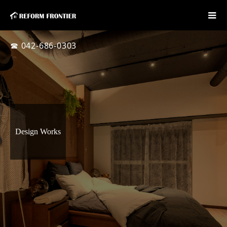
☎ 042-686-0303
Design Works