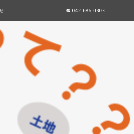
☎ 042-686-0303
せ